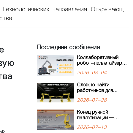
 Технологических Направления, Открывающ
ства
е
Последние сообщения
Коллаборативный
вую
робот-паллетайзер
для гибкого
2026-08-04
тва
производства:
решение для
Сложно найти
современных
работников для
производственных
паллетирования?
линий
2026-07-28
Четырёхосевой
робот-паллетайзер
Конец ручной
KEWEI обеспечивает
паллетизации —
стабильную работу
начало
производственной
2026-07-13
интеллектуальной
линии
ых