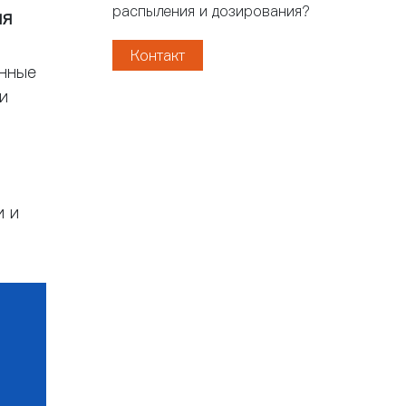
распыления и дозирования?
ия
Контакт
енные
и
и и