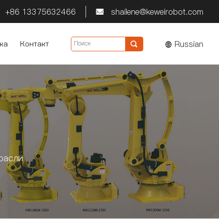
+86 13375632466
shailene@keweirobot.com


Russian
ка
Контакт

расли