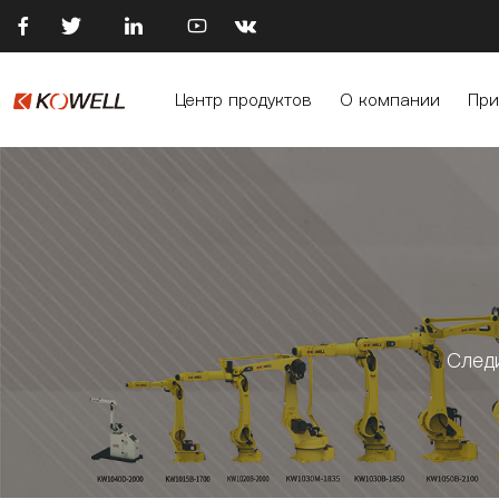





Центр продуктов
О компании
При
След