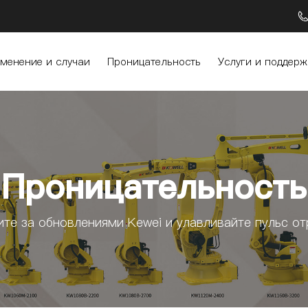
менение и случаи
Проницательность
Услуги и поддерж
Проницательность
ите за обновлениями Kewei и улавливайте пульс от