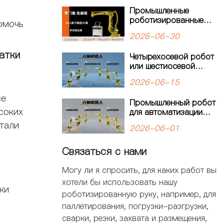
автоматизации:
Промышленные
четырехосевой робот-
роботизированные
паллетайзер
омочь
решения
KW1120M-2400
2026-06-30
открывает новую
главу в автоматизации
атки
Четырехосевой робот
паллетизации
или шестиосевой
робот: как выбрать
2026-06-15
оптимальное решение
для автоматизации
се
Промышленный робот
производства?
соких
для автоматизации
производства:
стали
2026-06-01
решения для
современных
Связаться с нами
предприятий
Могу ли я спросить, для каких работ вы
хотели бы использовать нашу
ки
роботизированную руку, например, для
паллетирования, погрузки-разгрузки,
сварки, резки, захвата и размещения,