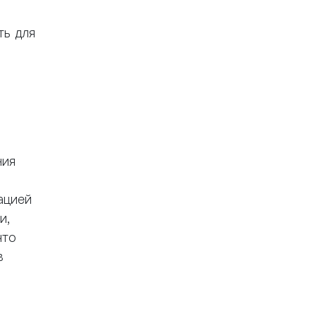
ть для
ния
ацией
и,
что
в