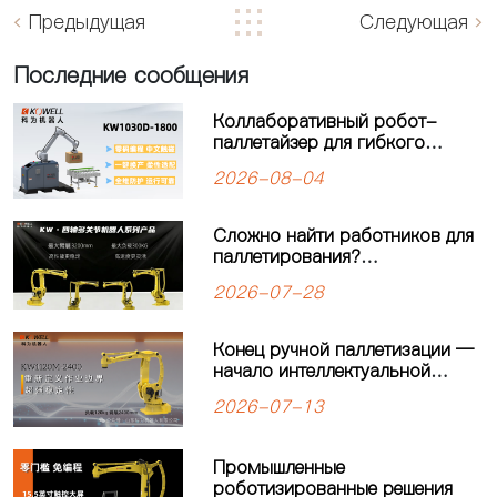
Предыдущая
Следующая
Последние сообщения
Коллаборативный робот-
паллетайзер для гибкого
производства: решение для
2026-08-04
современных
производственных линий
Сложно найти работников для
паллетирования?
Четырёхосевой робот-
2026-07-28
паллетайзер KEWEI
обеспечивает стабильную
работу производственной
Конец ручной паллетизации —
линии
начало интеллектуальной
автоматизации: четырехосевой
2026-07-13
робот-паллетайзер
KW1120M-2400 открывает
новую главу в автоматизации
Промышленные
паллетизации
роботизированные решения