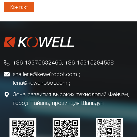
Контакт
+86 13375632466; +86 15315284558

shailene@keweirobot.com
;

lena@keweirobot.com
;
Зона развития высоких технологий Фейчэн,

город Тайань, провинция Шаньдун