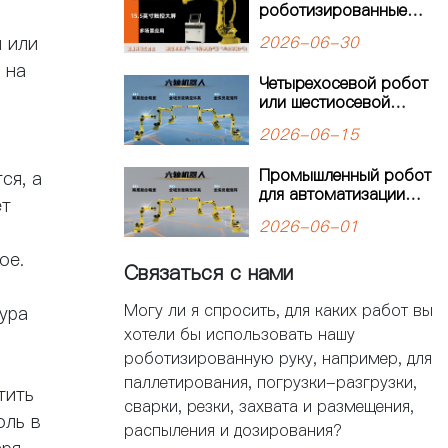
роботизированные
паллетайзер
решения
KW1120M-2400
 или
2026-06-30
открывает новую
 на
главу в автоматизации
Четырехосевой робот
паллетизации
или шестиосевой
робот: как выбрать
2026-06-15
оптимальное решение
для автоматизации
Промышленный робот
ся, а
производства?
для автоматизации
ет
производства:
2026-06-01
решения для
современных
ое.
Связаться с нами
предприятий
Могу ли я спросить, для каких работ вы
ура
хотели бы использовать нашу
роботизированную руку, например, для
паллетирования, погрузки-разгрузки,
тить
сварки, резки, захвата и размещения,
оль в
распыления и дозирования?