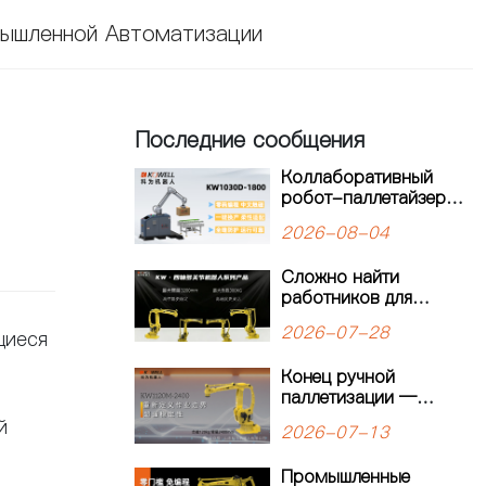
ышленной Автоматизации
Последние сообщения
Коллаборативный
робот-паллетайзер
для гибкого
2026-08-04
производства:
решение для
Сложно найти
современных
работников для
производственных
паллетирования?
линий
2026-07-28
щиеся
Четырёхосевой
робот-паллетайзер
Конец ручной
KEWEI обеспечивает
паллетизации —
стабильную работу
начало
производственной
й
2026-07-13
интеллектуальной
линии
автоматизации:
Промышленные
четырехосевой робот-