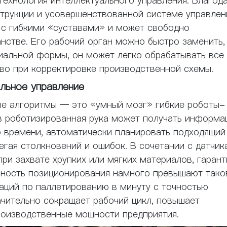
технология интеллектуального управления. Благод
трукции и усовершенствованной системе управлен
 с гибкими «суставами» и может свободно
нстве. Его рабочий орган можно быстро заменить,
иальной формы, он может легко обрабатывать все
во при корректировке производственной схемы.
льное управление
ые алгоритмы — это «умный мозг» гибкие роботы-
в роботизированная рука может получать информа
 времени, автоматически планировать подходящий
бегая столкновений и ошибок. В сочетании с датчи
ри захвате хрупких или мягких материалов, гарант
очность позиционирования намного превышают тако
раций по паллетированию в минуту с точностью
ачительно сокращает рабочий цикл, повышает
оизводственные мощности предприятия.