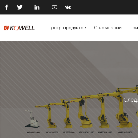





Центр продуктов
О компании
При
След