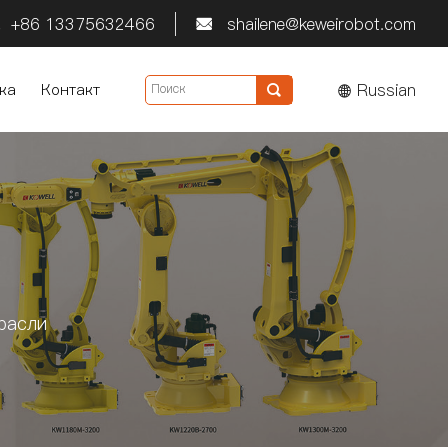
+86 13375632466
shailene@keweirobot.com


Russian
ка
Контакт

расли