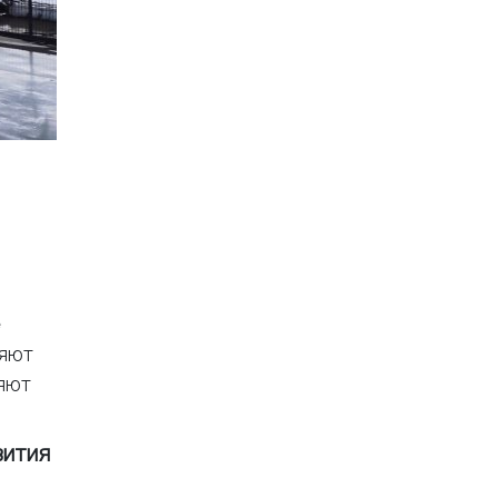
е
ляют
яют
вития