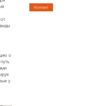
аря
ия
Контакт
 от
 виды
цию о
 путь
ками
ируя
вые у