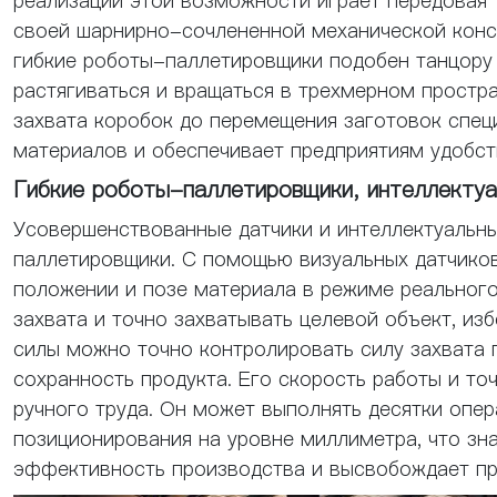
реализации этой возможности играет передовая 
своей шарнирно-сочлененной механической конс
гибкие роботы-паллетировщики подобен танцору
растягиваться и вращаться в трехмерном простра
захвата коробок до перемещения заготовок спец
материалов и обеспечивает предприятиям удобст
Гибкие роботы-паллетировщики, интеллектуа
Усовершенствованные датчики и интеллектуальн
паллетировщики. С помощью визуальных датчико
положении и позе материала в режиме реального
захвата и точно захватывать целевой объект, из
силы можно точно контролировать силу захвата п
сохранность продукта. Его скорость работы и т
ручного труда. Он может выполнять десятки опе
позиционирования на уровне миллиметра, что зн
эффективность производства и высвобождает пр