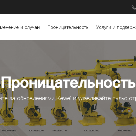
менение и случаи
Проницательность
Услуги и поддерж
Проницательность
ите за обновлениями Kewei и улавливайте пульс от