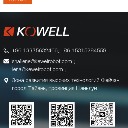
+86 13375632466; +86 15315284558

shailene@keweirobot.com
;

lena@keweirobot.com
;
Зона развития высоких технологий Фейчэн,

город Тайань, провинция Шаньдун