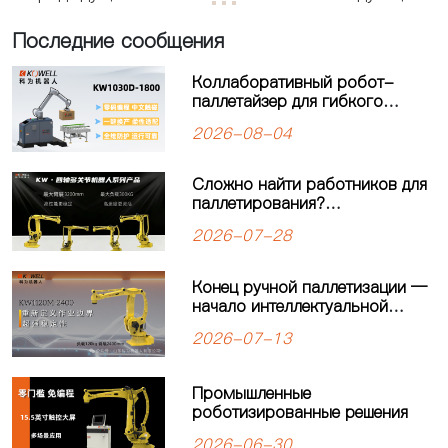
Последние сообщения
Коллаборативный робот-
паллетайзер для гибкого
производства: решение для
2026-08-04
современных
производственных линий
Сложно найти работников для
паллетирования?
Четырёхосевой робот-
2026-07-28
паллетайзер KEWEI
обеспечивает стабильную
работу производственной
Конец ручной паллетизации —
линии
начало интеллектуальной
автоматизации: четырехосевой
2026-07-13
робот-паллетайзер
KW1120M-2400 открывает
новую главу в автоматизации
Промышленные
паллетизации
роботизированные решения
2026-06-30