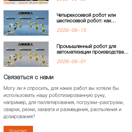
Четырехосевой робот или
шестиосевой робот: как
выбрать оптимальное решение
2026-06-15
для автоматизации
производства?
Промышленный робот для
автоматизации производства:
решения для современных
2026-06-01
предприятий
Связаться с нами
Могу ли я спросить, для каких работ вы хотели бы
использовать нашу роботизированную руку,
например, для паллетирования, погрузки-разгрузки,
сварки, резки, захвата и размещения, распыления и
дозирования?
Контакт