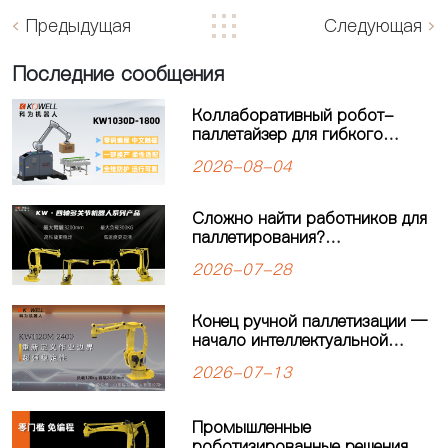
Предыдущая
Следующая
Последние сообщения
Коллаборативный робот-
паллетайзер для гибкого
производства: решение для
2026-08-04
современных
производственных линий
Сложно найти работников для
паллетирования?
Четырёхосевой робот-
2026-07-28
паллетайзер KEWEI
обеспечивает стабильную
работу производственной
Конец ручной паллетизации —
линии
начало интеллектуальной
автоматизации: четырехосевой
2026-07-13
робот-паллетайзер
KW1120M-2400 открывает
новую главу в автоматизации
Промышленные
паллетизации
роботизированные решения