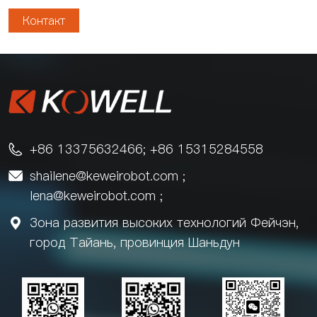
Контакт
+86 13375632466; +86 15315284558

shailene@keweirobot.com
;

lena@keweirobot.com
;
Зона развития высоких технологий Фейчэн,

город Тайань, провинция Шаньдун