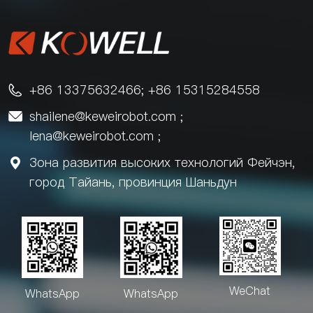
+86 13375632466; +86 15315284558

shailene@keweirobot.com
;

lena@keweirobot.com
;
Зона развития высоких технологий Фейчэн,

город Тайань, провинция Шаньдун
WeChat
WhatsApp
WhatsApp