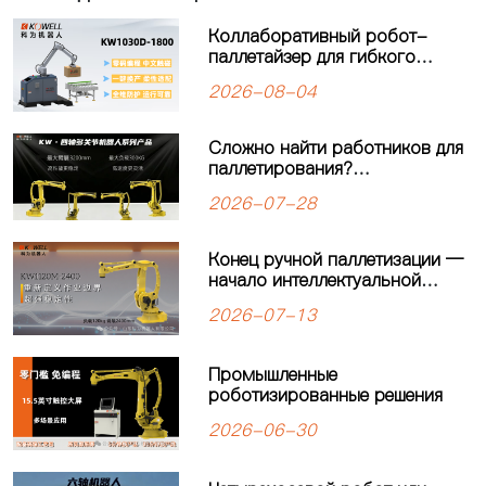
Коллаборативный робот-
паллетайзер для гибкого
производства: решение для
2026-08-04
современных
производственных линий
Сложно найти работников для
паллетирования?
Четырёхосевой робот-
2026-07-28
паллетайзер KEWEI
обеспечивает стабильную
работу производственной
Конец ручной паллетизации —
линии
начало интеллектуальной
автоматизации: четырехосевой
2026-07-13
робот-паллетайзер
KW1120M-2400 открывает
новую главу в автоматизации
Промышленные
паллетизации
роботизированные решения
2026-06-30