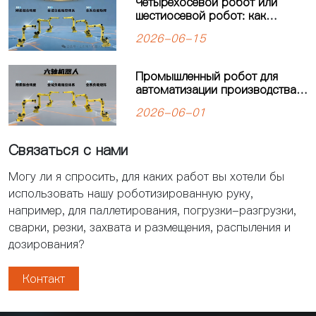
Четырехосевой робот или
шестиосевой робот: как
выбрать оптимальное решение
2026-06-15
для автоматизации
производства?
Промышленный робот для
автоматизации производства:
решения для современных
2026-06-01
предприятий
Связаться с нами
Могу ли я спросить, для каких работ вы хотели бы
использовать нашу роботизированную руку,
например, для паллетирования, погрузки-разгрузки,
сварки, резки, захвата и размещения, распыления и
дозирования?
Контакт