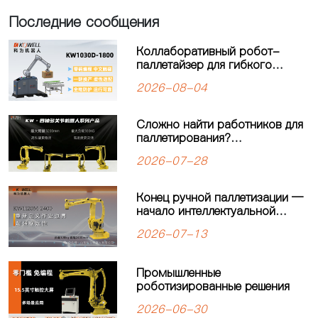
Последние сообщения
Коллаборативный робот-
паллетайзер для гибкого
производства: решение для
2026-08-04
современных
производственных линий
Сложно найти работников для
паллетирования?
Четырёхосевой робот-
2026-07-28
паллетайзер KEWEI
обеспечивает стабильную
работу производственной
Конец ручной паллетизации —
линии
начало интеллектуальной
автоматизации: четырехосевой
2026-07-13
робот-паллетайзер
KW1120M-2400 открывает
новую главу в автоматизации
Промышленные
паллетизации
роботизированные решения
2026-06-30