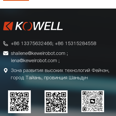
+86 13375632466; +86 15315284558

shailene@keweirobot.com
;

lena@keweirobot.com
;
Зона развития высоких технологий Фейчэн,

город Тайань, провинция Шаньдун