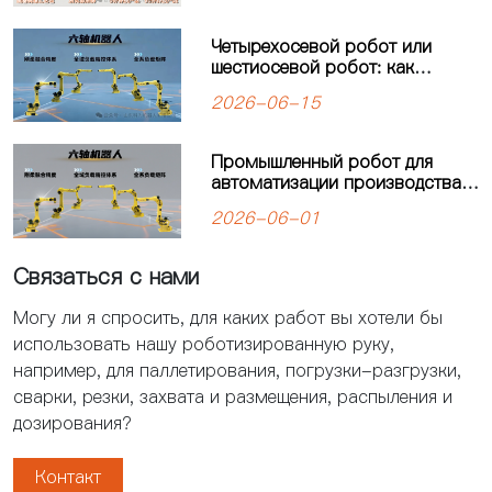
Четырехосевой робот или
шестиосевой робот: как
выбрать оптимальное решение
2026-06-15
для автоматизации
производства?
Промышленный робот для
автоматизации производства:
решения для современных
2026-06-01
предприятий
Связаться с нами
Могу ли я спросить, для каких работ вы хотели бы
использовать нашу роботизированную руку,
например, для паллетирования, погрузки-разгрузки,
сварки, резки, захвата и размещения, распыления и
дозирования?
Контакт