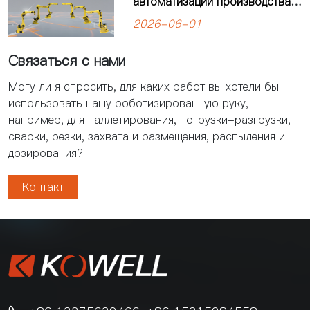
автоматизации производства:
решения для современных
2026-06-01
предприятий
Связаться с нами
Могу ли я спросить, для каких работ вы хотели бы
использовать нашу роботизированную руку,
например, для паллетирования, погрузки-разгрузки,
сварки, резки, захвата и размещения, распыления и
дозирования?
Контакт