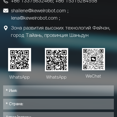
+86 13375632466; +86 15315284558

shailene@keweirobot.com
;

lena@keweirobot.com
;
Зона развития высоких технологий Фейчэн,

город Тайань, провинция Шаньдун
WeChat
WhatsApp
WhatsApp