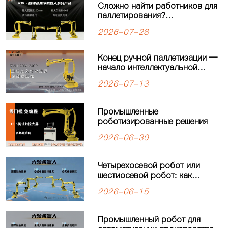
Сложно найти работников для
паллетирования?
Четырёхосевой робот-
2026-07-28
паллетайзер KEWEI
обеспечивает стабильную
работу производственной
Конец ручной паллетизации —
линии
начало интеллектуальной
автоматизации: четырехосевой
2026-07-13
робот-паллетайзер
KW1120M-2400 открывает
новую главу в автоматизации
Промышленные
паллетизации
роботизированные решения
2026-06-30
Четырехосевой робот или
шестиосевой робот: как
выбрать оптимальное решение
2026-06-15
для автоматизации
производства?
Промышленный робот для