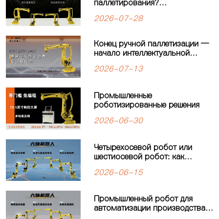
паллетирования?
Четырёхосевой робот-
2026-07-28
паллетайзер KEWEI
обеспечивает стабильную
работу производственной
Конец ручной паллетизации —
линии
начало интеллектуальной
автоматизации: четырехосевой
2026-07-13
робот-паллетайзер
KW1120M-2400 открывает
новую главу в автоматизации
Промышленные
паллетизации
роботизированные решения
2026-06-30
Четырехосевой робот или
шестиосевой робот: как
выбрать оптимальное решение
2026-06-15
для автоматизации
производства?
Промышленный робот для
автоматизации производства:
решения для современных