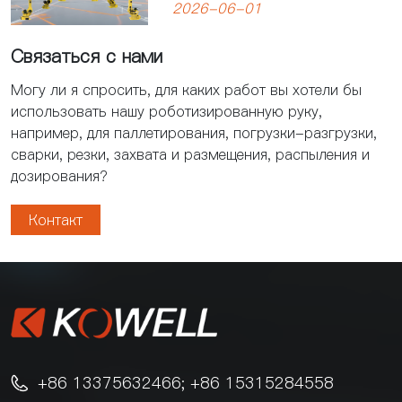
2026-06-01
предприятий
Связаться с нами
Могу ли я спросить, для каких работ вы хотели бы
использовать нашу роботизированную руку,
например, для паллетирования, погрузки-разгрузки,
сварки, резки, захвата и размещения, распыления и
дозирования?
Контакт
+86 13375632466; +86 15315284558
