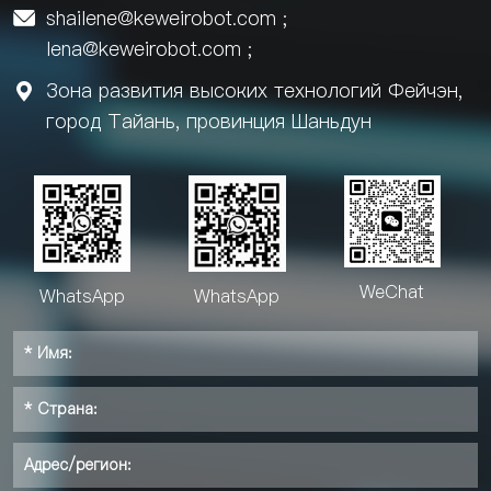
shailene@keweirobot.com
;

lena@keweirobot.com
;
Зона развития высоких технологий Фейчэн,

город Тайань, провинция Шаньдун
WeChat
WhatsApp
WhatsApp