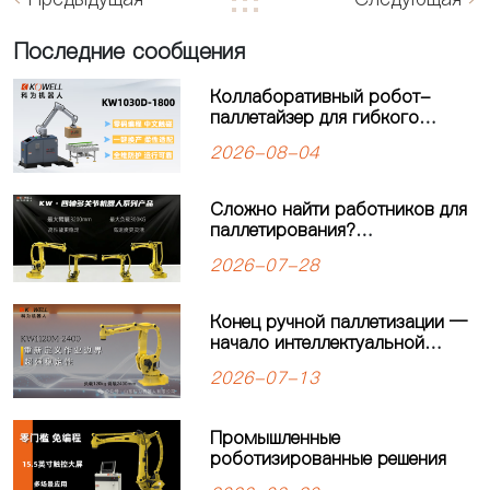
Последние сообщения
Коллаборативный робот-
паллетайзер для гибкого
производства: решение для
2026-08-04
современных
производственных линий
Сложно найти работников для
паллетирования?
Четырёхосевой робот-
2026-07-28
паллетайзер KEWEI
обеспечивает стабильную
работу производственной
Конец ручной паллетизации —
линии
начало интеллектуальной
автоматизации: четырехосевой
2026-07-13
робот-паллетайзер
KW1120M-2400 открывает
новую главу в автоматизации
Промышленные
паллетизации
роботизированные решения