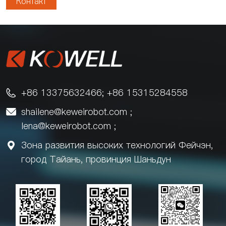
Контакт
+86 13375632466; +86 15315284558

shailene@keweirobot.com
;

lena@keweirobot.com
;
Зона развития высоких технологий Фейчэн,

город Тайань, провинция Шаньдун