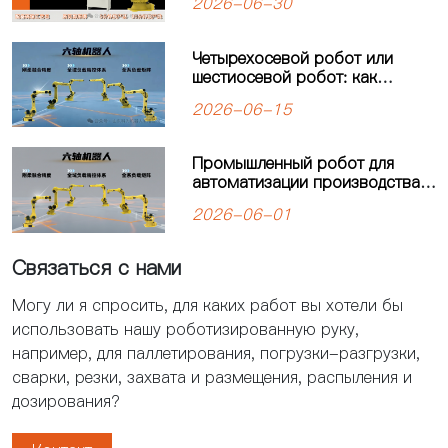
2026-06-30
Четырехосевой робот или
шестиосевой робот: как
выбрать оптимальное решение
2026-06-15
для автоматизации
производства?
Промышленный робот для
автоматизации производства:
решения для современных
2026-06-01
предприятий
Связаться с нами
Могу ли я спросить, для каких работ вы хотели бы
использовать нашу роботизированную руку,
например, для паллетирования, погрузки-разгрузки,
сварки, резки, захвата и размещения, распыления и
дозирования?