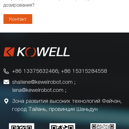
дозирования?
Контакт
+86 13375632466; +86 15315284558

shailene@keweirobot.com
;

lena@keweirobot.com
;
Зона развития высоких технологий Фейчэн,

город Тайань, провинция Шаньдун