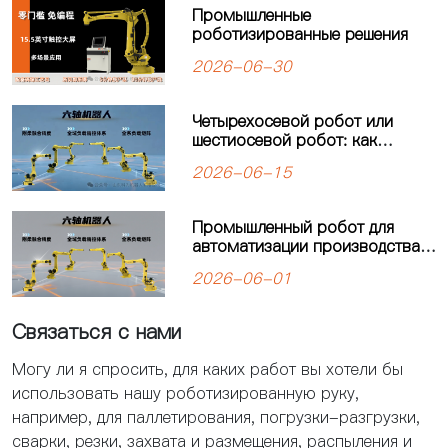
новую главу в автоматизации
Промышленные
паллетизации
роботизированные решения
2026-06-30
Четырехосевой робот или
шестиосевой робот: как
выбрать оптимальное решение
2026-06-15
для автоматизации
производства?
Промышленный робот для
автоматизации производства:
решения для современных
2026-06-01
предприятий
Связаться с нами
Могу ли я спросить, для каких работ вы хотели бы
использовать нашу роботизированную руку,
например, для паллетирования, погрузки-разгрузки,
сварки, резки, захвата и размещения, распыления и