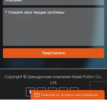
Copyright © Шаньдунская компания Kewei Pобот Co.,
Ltd.





Пожалуйста, оставьте нам сообщение
© 2024 KEWEI
Пожалуйста, введите свой адрес