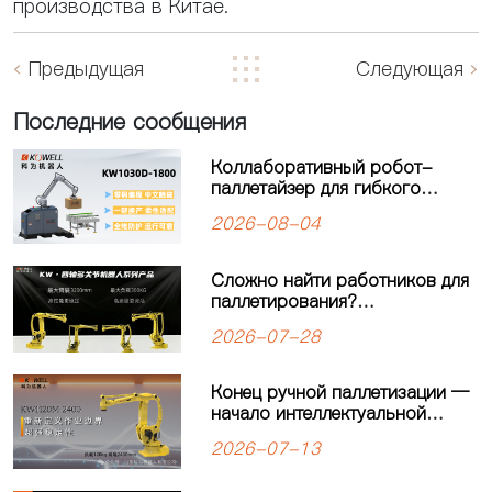
производства в Китае.
Предыдущая
Следующая
Последние сообщения
Коллаборативный робот-
паллетайзер для гибкого
производства: решение для
2026-08-04
современных
производственных линий
Сложно найти работников для
паллетирования?
Четырёхосевой робот-
2026-07-28
паллетайзер KEWEI
обеспечивает стабильную
работу производственной
Конец ручной паллетизации —
линии
начало интеллектуальной
автоматизации: четырехосевой
2026-07-13
робот-паллетайзер
KW1120M-2400 открывает