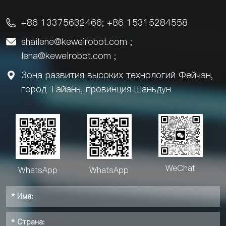
+86 13375632466; +86 15315284558

shailene@keweirobot.com
;

lena@keweirobot.com
;
Зона развития высоких технологий Фейчэн,

город Тайань, провинция Шаньдун
WeChat
WhatsApp
WhatsApp