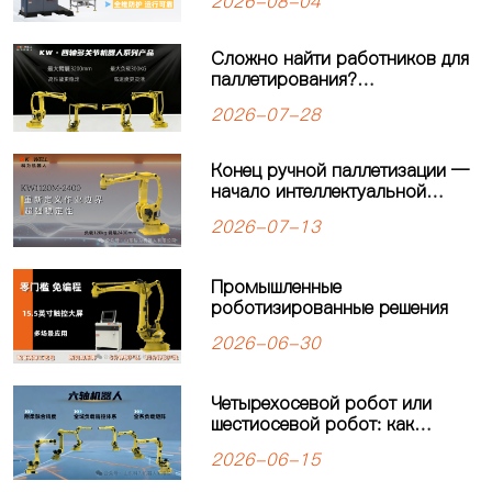
2026-08-04
современных
производственных линий
Сложно найти работников для
паллетирования?
Четырёхосевой робот-
2026-07-28
паллетайзер KEWEI
обеспечивает стабильную
работу производственной
Конец ручной паллетизации —
линии
начало интеллектуальной
автоматизации: четырехосевой
2026-07-13
робот-паллетайзер
KW1120M-2400 открывает
новую главу в автоматизации
Промышленные
паллетизации
роботизированные решения
2026-06-30
Четырехосевой робот или
шестиосевой робот: как
выбрать оптимальное решение
2026-06-15
для автоматизации
производства?