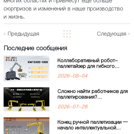
многих областях и привнесут еще больше
сюрпризов и изменений в наше производство
и жизнь.
Предыдущая
Следующая
Последние сообщения
Коллаборативный робот-
паллетайзер для гибкого
производства: решение для
2026-08-04
современных
производственных линий
Сложно найти работников для
паллетирования?
Четырёхосевой робот-
2026-07-28
паллетайзер KEWEI
обеспечивает стабильную
работу производственной
Конец ручной паллетизации —
линии
начало интеллектуальной
автоматизации: четырехосевой