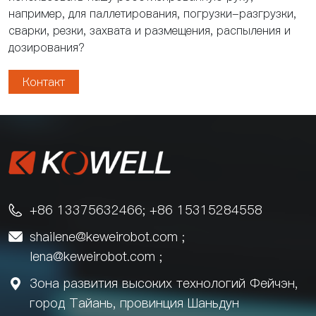
например, для паллетирования, погрузки-разгрузки,
сварки, резки, захвата и размещения, распыления и
дозирования?
Контакт
+86 13375632466; +86 15315284558

shailene@keweirobot.com
;

lena@keweirobot.com
;
Зона развития высоких технологий Фейчэн,

город Тайань, провинция Шаньдун