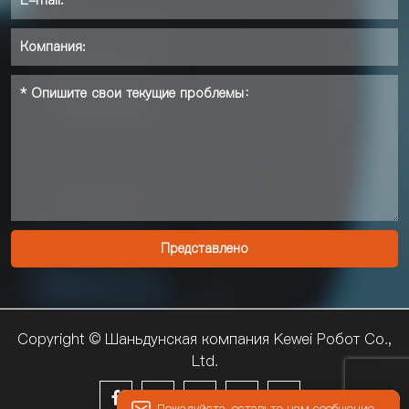
Copyright © Шаньдунская компания Kewei Pобот Co.,
Ltd.





Пожалуйста, оставьте нам сообщение