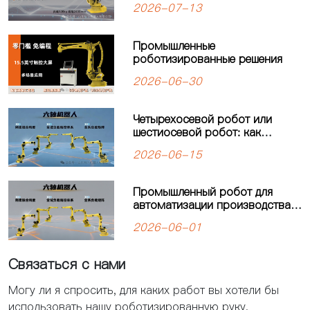
2026-07-13
робот-паллетайзер
KW1120M-2400 открывает
новую главу в автоматизации
Промышленные
паллетизации
роботизированные решения
2026-06-30
Четырехосевой робот или
шестиосевой робот: как
выбрать оптимальное решение
2026-06-15
для автоматизации
производства?
Промышленный робот для
автоматизации производства:
решения для современных
2026-06-01
предприятий
Связаться с нами
Могу ли я спросить, для каких работ вы хотели бы
использовать нашу роботизированную руку,