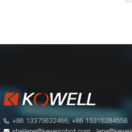
+86 13375632466; +86 15315284558

shailene@keweirobot.com
; lena@kewe
