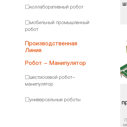
ш
коллаборативный робот

мобильный промышленный

робот
у
Производственная
Линия
Робот - Манипулятор
шестиосевой робот-

манипулятор
универсальные роботы

п
а
П
м