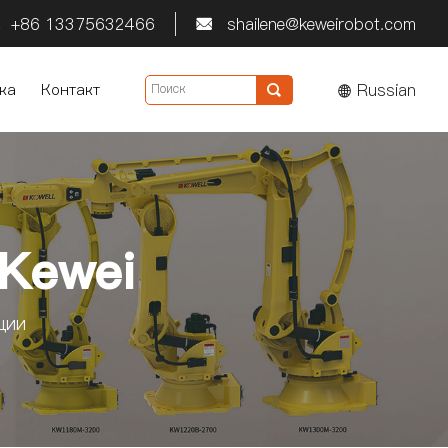
+86 13375632466
shailene@keweirobot.com


Russian
ка
Контакт

Kewei
ции