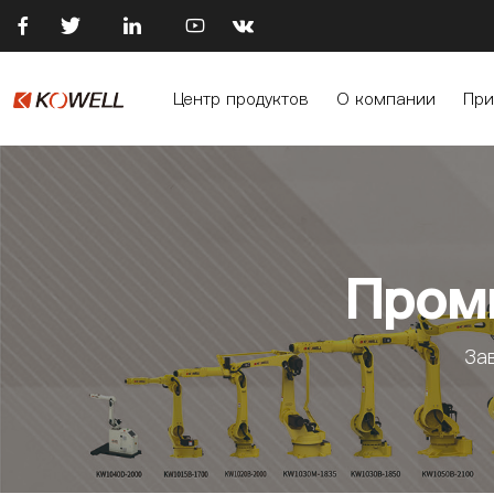





Центр продуктов
О компании
При
Пром
За