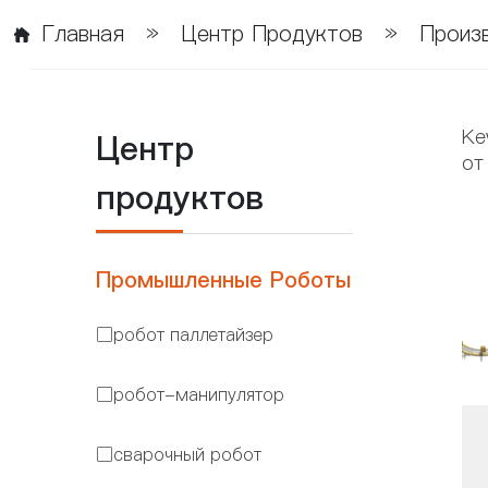
Главная
»
Центр Продуктов
»
Произ
Ke
Центр
от
продуктов
Промышленные Роботы
робот паллетайзер

робот-манипулятор

сварочный робот
