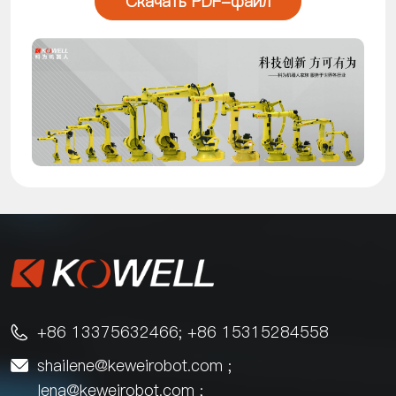
Скачать PDF-файл
+86 13375632466; +86 15315284558

shailene@keweirobot.com
;

lena@keweirobot.com
;