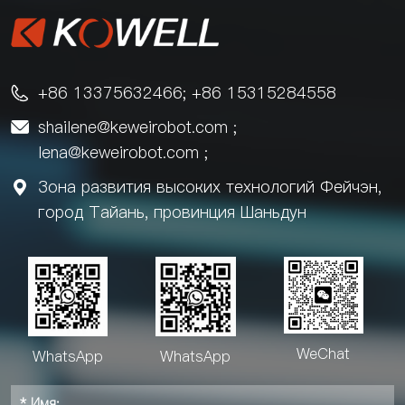
эффективности
+86 13375632466; +86 15315284558

shailene@keweirobot.com
;

lena@keweirobot.com
;
Зона развития высоких технологий Фейчэн,

город Тайань, провинция Шаньдун
WeChat
WhatsApp
WhatsApp