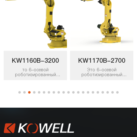
KW1160B-3200
KW1170B-2700
то 6-осевой
Это 6-осевой
роботизированный
роботизированный
манипулятор с полезной
манипулятор с полезной
нагрузкой 160 кг и
нагрузкой 170 кг и
рабочим радиусом 3200
рабочим радиусом 2700
мм. Его можно применять
мм. Его можно применять
к различным сценариям
в различных рабочих
работы, таким как
сценариях, таких как
погрузка, комплектация и
погрузка, комплектация и
размещение, укладка на
размещение, укладка на
поддоны, погрузка и
поддоны, погрузка и
разгрузка, а также
разгрузка, и он является
упаковка, и он является
предпочтительным
предпочтительным
продуктом для решений по