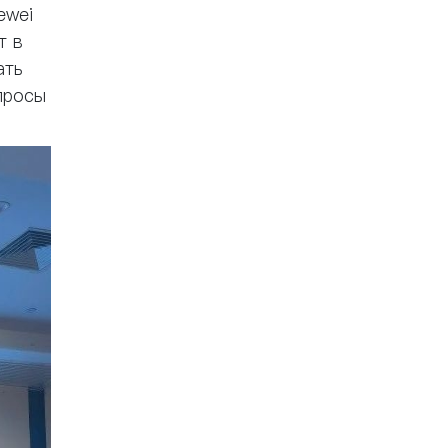
ewei
т в
ать
просы