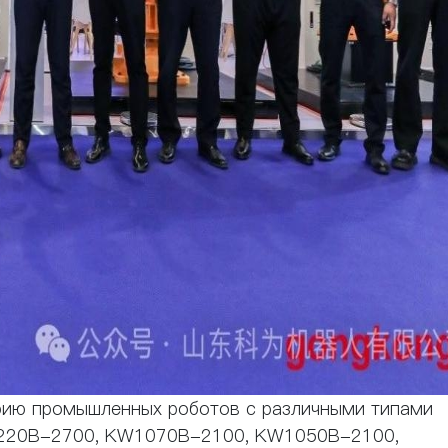
ерию промышленных роботов с различными типами
220B-2700, KW1070B-2100, KW1050B-2100,