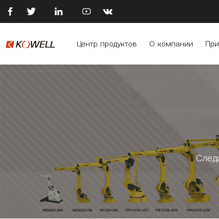





Центр продуктов
О компании
При
След