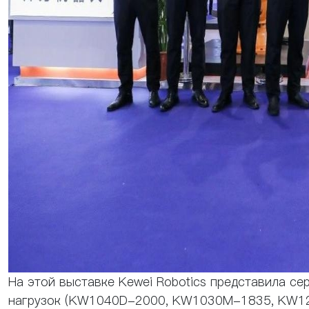
На этой выставке Kewei Robotics представила с
нагрузок (KW1040D-2000, KW1030M-1835, KW1