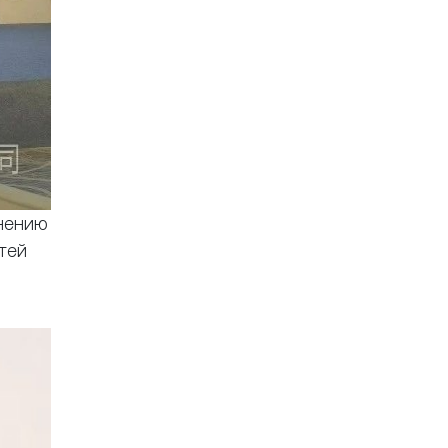
нению
тей