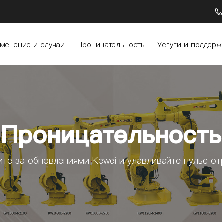
менение и случаи
Проницательность
Услуги и поддерж
Проницательность
ите за обновлениями Kewei и улавливайте пульс от