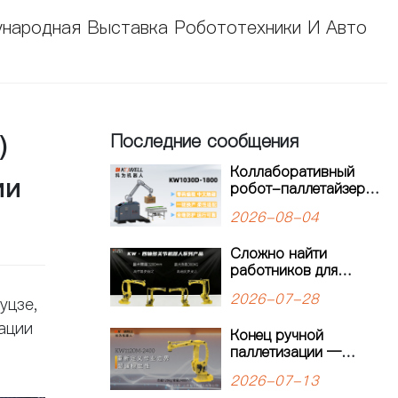
народная Выставка Робототехники И Авто
)
Последние сообщения
Коллаборативный
ии
робот-паллетайзер
для гибкого
2026-08-04
производства:
решение для
Сложно найти
современных
работников для
производственных
паллетирования?
линий
2026-07-28
уцзе,
Четырёхосевой
робот-паллетайзер
ации
Конец ручной
KEWEI обеспечивает
паллетизации —
стабильную работу
начало
производственной
2026-07-13
интеллектуальной
линии