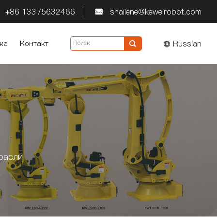
+86 13375632466
shailene@keweirobot.com


Russian
ка
Контакт

расли