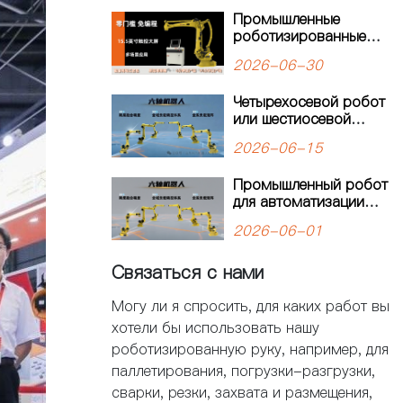
автоматизации:
Промышленные
четырехосевой робот-
роботизированные
паллетайзер
решения
KW1120M-2400
2026-06-30
открывает новую
главу в автоматизации
Четырехосевой робот
паллетизации
или шестиосевой
робот: как выбрать
2026-06-15
оптимальное решение
для автоматизации
Промышленный робот
производства?
для автоматизации
производства:
2026-06-01
решения для
современных
Связаться с нами
предприятий
Могу ли я спросить, для каких работ вы
хотели бы использовать нашу
роботизированную руку, например, для
паллетирования, погрузки-разгрузки,
сварки, резки, захвата и размещения,