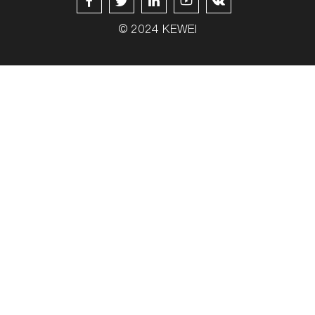





© 2024 KEWEI