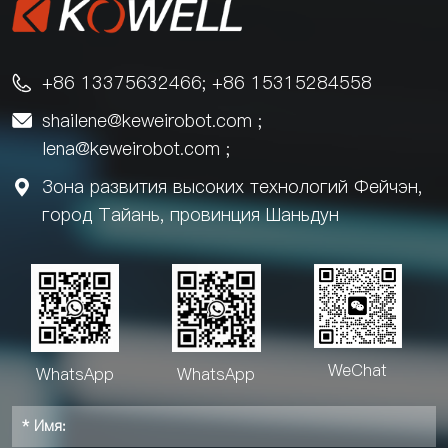
+86 13375632466; +86 15315284558

shailene@keweirobot.com
;

lena@keweirobot.com
;
Зона развития высоких технологий Фейчэн,

город Тайань, провинция Шаньдун
WeChat
WhatsApp
WhatsApp