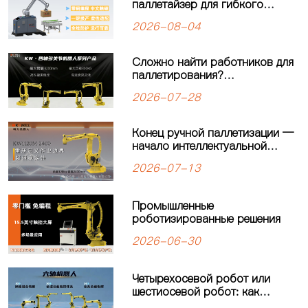
паллетайзер для гибкого
производства: решение для
2026-08-04
современных
производственных линий
Сложно найти работников для
паллетирования?
Четырёхосевой робот-
2026-07-28
паллетайзер KEWEI
обеспечивает стабильную
работу производственной
Конец ручной паллетизации —
линии
начало интеллектуальной
автоматизации: четырехосевой
2026-07-13
робот-паллетайзер
KW1120M-2400 открывает
новую главу в автоматизации
Промышленные
паллетизации
роботизированные решения
2026-06-30
Четырехосевой робот или
шестиосевой робот: как
выбрать оптимальное решение