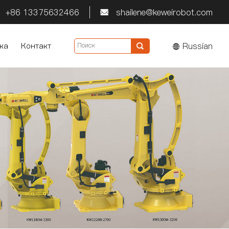
+86 13375632466
shailene@keweirobot.com


Russian
ка
Контакт
