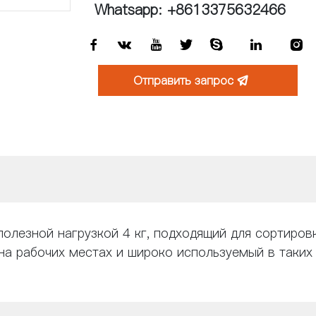
Whatsapp: +8613375632466







Отправить запрос

лезной нагрузкой 4 кг, подходящий для сортировки
на рабочих местах и ​​широко используемый в таких