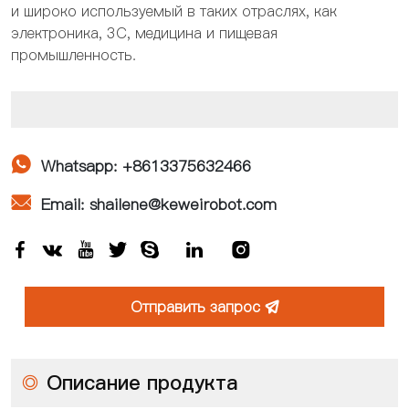
и ​​широко используемый в таких отраслях, как
электроника, 3C, медицина и пищевая
промышленность.

Whatsapp: +8613375632466

Email: shailene@keweirobot.com







Отправить запрос

◎
Описание продукта