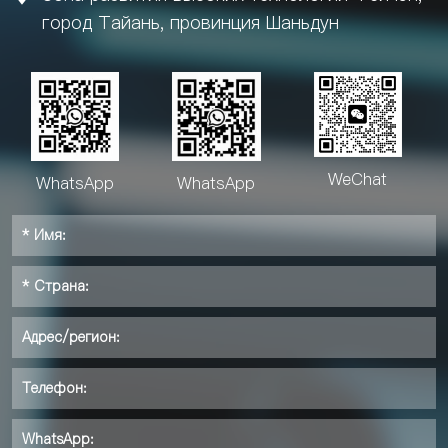
город Тайань, провинция Шаньдун
WeChat
WhatsApp
WhatsApp