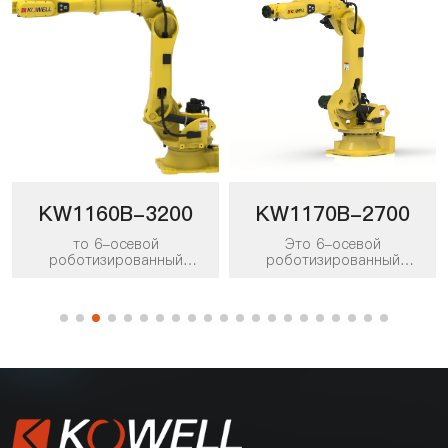
KW1160B-3200
KW1170B-2700
то 6-осевой
Это 6-осевой
роботизированный
роботизированный
манипулятор с полезной
манипулятор с полезной
нагрузкой 160 кг и
нагрузкой 170 кг и
рабочим радиусом 3200
рабочим радиусом 2700
мм. Его можно применять
мм. Его можно применять
к различным сценариям
в различных рабочих
работы, таким как
сценариях, таких как
погрузка, комплектация и
погрузка, комплектация и
размещение, укладка на
размещение, укладка на
поддоны, погрузка и
поддоны, погрузка и
разгрузка, а также
разгрузка, и он является
упаковка, и он является
предпочтительным